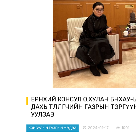
ЕРӨНХИЙ КОНСУЛ О.ХУЛАН БНХАУ
ДАХЬ ТӨЛӨӨЛӨГЧИЙН ГАЗРЫН ТЭРГ
УУЛЗАВ
2024-01-17
1001
КОНСУЛЫН ГАЗРЫН МЭДЭЭ