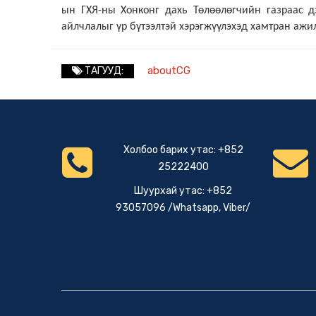
ын ГХЯ-ны Хонконг дахь Төлөөлөгчийн газраас 
айлчлалыг үр бүтээлтэй хэрэгжүүлэхэд хамтран ажи
aboutCG
ТАГУУД:
Холбоо барих утас: +852
25222400
Шуурхай утас: +852
93057096 /Whatsapp, Viber/