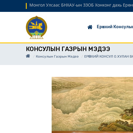
Монгол Улсаас БНХАУ-ын ЗЗОБ Хонконг дахь Ерөн
Ерөнхий Консулы
КОНСУЛЫН ГАЗРЫН МЭДЭЭ
Консулын Газрын Мэдээ
ЕРӨНХИЙ КОНСУЛ О.ХУЛАН 