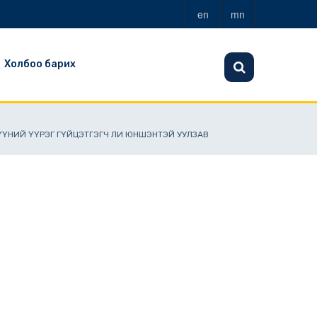
en
mn
Холбоо барих
РГҮҮНИЙ ҮҮРЭГ ГҮЙЦЭТГЭГЧ ЛИ ЮНШЭНТЭЙ УУЛЗАВ