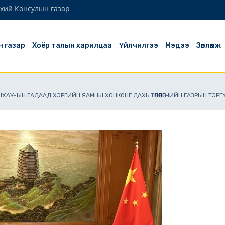
хий Консулын газар
н газар
Хоёр талын харилцаа
Үйлчилгээ
Мэдээ
Зөвлөмж
БНХАУ-ЫН ГАДААД ХЭРГИЙН ЯАМНЫ ХОНКОНГ ДАХЬ ТӨЛӨӨЛӨГЧИЙН ГАЗРЫН ТЭ