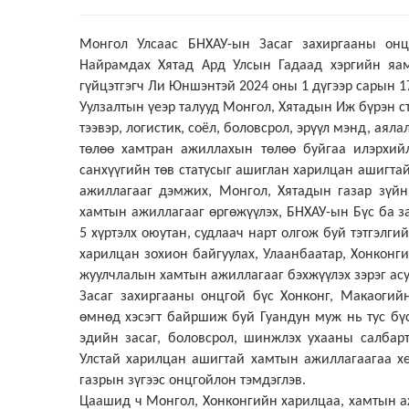
Монгол Улсаас БНХАУ-ын Засаг захиргааны онцг
Найрамдах Хятад Ард Улсын Гадаад хэргийн яам
гүйцэтгэгч Ли Юншэнтэй
2024 оны 1 дүгээр сарын 1
Уулзалтын үеэр талууд Монгол, Хятадын Иж бүрэн ст
тээвэр, логистик, соёл, боловсрол, эрүүл мэнд, а
төлөө хамтран ажиллахын төлөө буйгаа илэрхийл
санхүүгийн төв статусыг ашиглан харилцан ашигта
ажиллагааг дэмжих, Монгол, Хятадын газар зүйн
хамтын ажиллагааг өргөжүүлэх, БНХАУ-ын Бүс ба 
5 хүртэлх оюутан, судлаач нарт олгож буй тэтгэлги
харилцан зохион байгуулах, Улаанбаатар, Хонконг
жуулчлалын хамтын ажиллагааг бэхжүүлэх
зэрэг ас
Засаг захиргааны онцгой бүс Хонконг, Макаогий
өмнөд хэсэгт байршиж буй Гуандун муж нь тус бүс
эдийн засаг, боловсрол, шинжлэх ухааны салбар
Улстай харилцан ашигтай хамтын ажиллагаагаа хө
газрын зүгээс онцгойлон тэмдэглэв.
Ц
аашид ч Монгол, Хонконгийн харилцаа, хамтын аж