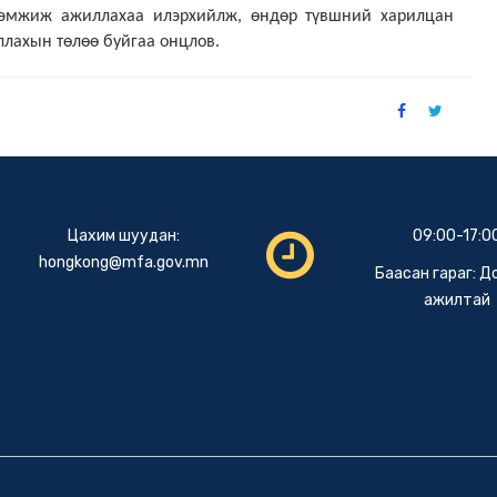
дэмжиж ажиллахаа илэрхийлж, өндөр түвшний харилцан
ллахын төлөө буйгаа онцлов.
Цахим шуудан:
09:00-17:0
hongkong@mfa.gov.mn
Баасан гараг: 
ажилтай