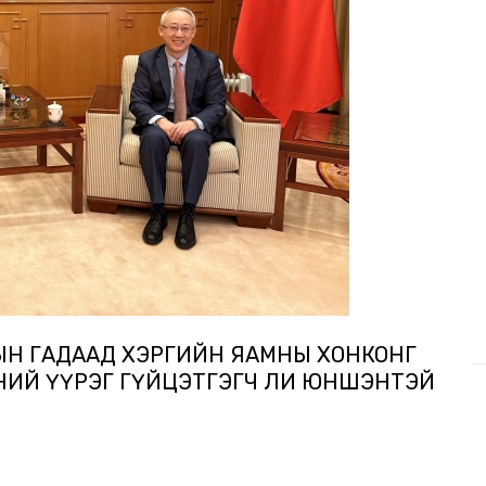
-ЫН ГАДААД ХЭРГИЙН ЯАМНЫ ХОНКОНГ
ҮҮНИЙ ҮҮРЭГ ГҮЙЦЭТГЭГЧ ЛИ ЮНШЭНТЭЙ