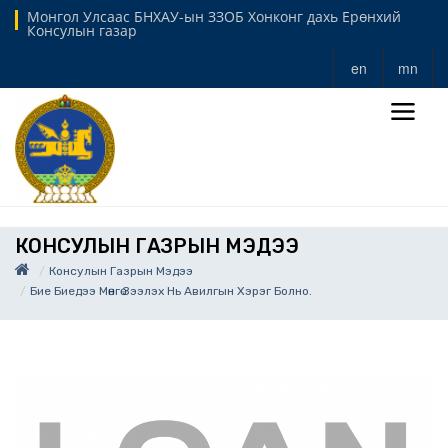
Монгол Улсаас БНХАУ-ын ЗЗОБ Хонконг дахь Ерөнхий
Консулын газар
en
mn
КОНСУЛЫН ГАЗРЫН МЭДЭЭ
Консулын Газрын Мэдээ
Бие Биедээ Мөнгө Зээлэх Нь Авилгын Хэрэг Болно.