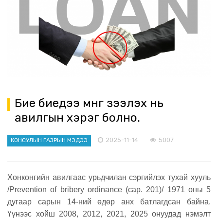
Бие биедээ мөнгө зээлэх нь
авилгын хэрэг болно.
2025-11-14
5007
КОНСУЛЫН ГАЗРЫН МЭДЭЭ
Хонконгийн авилгаас урьдчилан сэргийлэх тухай хууль
/Prevention of bribery ordinance (cap. 201)/ 1971 оны 5
дугаар сарын 14-ний өдөр анх батлагдсан байна.
Үүнээс хойш 2008, 2012, 2021, 2025 онуудад нэмэлт