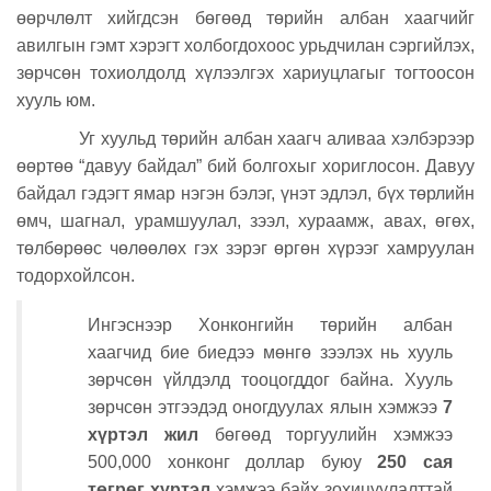
өөрчлөлт хийгдсэн бөгөөд төрийн албан хаагчийг
авилгын гэмт хэрэгт холбогдохоос урьдчилан сэргийлэх,
зөрчсөн тохиолдолд хүлээлгэх хариуцлагыг тогтоосон
хууль юм.
Уг хуульд төрийн албан хаагч аливаа хэлбэрээр
өөртөө “давуу байдал” бий болгохыг хориглосон. Давуу
байдал гэдэгт ямар нэгэн бэлэг, үнэт эдлэл, бүх төрлийн
өмч, шагнал, урамшуулал, зээл, хураамж, авах, өгөх,
төлбөрөөс чөлөөлөх гэх зэрэг өргөн хүрээг хамруулан
тодорхойлсон.
Ингэснээр Хонконгийн төрийн албан
хаагчид бие биедээ мөнгө зээлэх нь хууль
зөрчсөн үйлдэлд тооцогддог байна. Хууль
зөрчсөн этгээдэд оногдуулах ялын хэмжээ
7
хүртэл жил
бөгөөд торгуулийн хэмжээ
500,000 хонконг доллар буюу
250 сая
төгрөг
хүртэл
хэмжээ байх зохицуулалттай