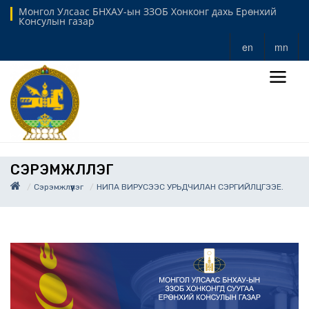
Монгол Улсаас БНХАУ-ын ЗЗОБ Хонконг дахь Ерөнхий
Консулын газар
en
mn
СЭРЭМЖЛҮҮЛЭГ
Сэрэмжлүүлэг
НИПА ВИРУСЭЭС УРЬДЧИЛАН СЭРГИЙЛЦГЭЭЕ.