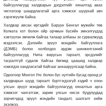
байгууллагууд халдварын дэгдэлтийг хяналтад авах
чиглэлээр шаардлагатай арга хэмжээг шуурхай авч
хэрэгжүүлж байна.
Халдвар авсан иргэдийг Баруун Бенгал мужийн төв
Колката хот болон ойр орчмын бүсийн эмнэлгүүдэд
хэвтүүлэн эмчилж байгаа талаар албаны эх сурвалжууд
мэдээлсэн. Дэлхийн эрүүл мэндийн байгууллага
(ДЭМБ) болон холбогдох эрдэм шинжилгээний
байгууллагууд Нипа вирусын тархалт, эрсдэлийг
тасралтгүй судалж байгаа бөгөөд цаашид халдвар
нэмэгдэх хандлагатай байгааг анхааруулсаар байна.
Одоогоор Монгол Улс болон бүс нутгийн бусад оронд уг
халдварын шууд тархалт бүртгэгдээгүй хэдий ч олон
улсын эрүүл мэндийн байгууллагууд хяналтын арга
хэмжээг чангатгаж, зарим улсын нисэх буудлуудад
зорчигчдод эрүүл мэндийн тандалт, шалгалт хийж
эхэлжээ.