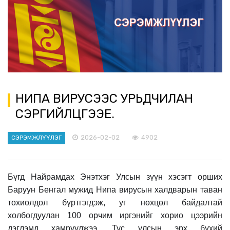
НИПА ВИРУСЭЭС УРЬДЧИЛАН
СЭРГИЙЛЦГЭЭЕ.
2026-02-02
4902
СЭРЭМЖЛҮҮЛЭГ
Бүгд Найрамдах Энэтхэг Улсын зүүн хэсэгт орших
Баруун Бенгал мужид Нипа вирусын халдварын таван
тохиолдол бүртгэгдэж, уг нөхцөл байдалтай
холбогдуулан 100 орчим иргэнийг хорио цээрийн
дэглэмд хамруул
жээ
. Тус улсын эрх бүхий