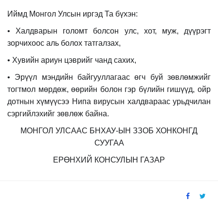
Иймд Монгол Улсын иргэд Та бүхэн:
• Халдварын голомт болсон улс, хот, муж, дүүрэгт
зорчихоос аль болох татгалзах,
• Хувийн ариун цэврийг чанд сахих,
• Эрүүл мэндийн байгууллагаас өгч буй зөвлөмжийг
тогтмол мөрдөж, өөрийн болон гэр бүлийн гишүүд, ойр
дотнын хүмүүсээ Нипа вирусын халдвараас урьдчилан
сэргийлэхийг зөвлөж байна.
МОНГОЛ УЛСААС БНХАУ-ЫН ЗЗОБ ХОНКОНГД
СУУГАА
ЕРӨНХИЙ КОНСУЛЫН ГАЗАР