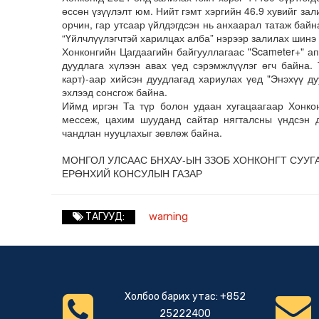
өссөн үзүүлэлт юм. Нийт гэмт хэргийн 46.9 хувийг зал
орчин, гар утсаар үйлдэгдсэн нь анхаарал татаж байн
“Үйлчлүүлэгчтэй харилцах алба” нэрээр залилах шинэ 
Хонконгийн Цагдаагийн байгууллагаас "Scameter+" ап
дуудлага хүлээн авах үед сэрэмжлүүлэг өгч байна.
карт)-аар хийсэн дуудлагад хариулах үед "Энэхүү ду
эхлээд сонсгож байна.
Иймд иргэн Та түр болон удаан хугацаагаар Хонкон
мессеж, цахим шууданд сайтар нягталсны үндсэн д
чандлан нууцлахыг зөвлөж байна.
МОНГОЛ УЛСААС БНХАУ-ЫН ЗЗОБ ХОНКОНГТ СУУГ
ЕРӨНХИЙ КОНСУЛЫН ГАЗАР
warning
ТАГУУД:
Холбоо барих утас: +852
25222400