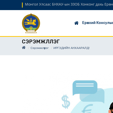
Монгол Улсаас БНХАУ-ын ЗЗОБ Хонконг дахь Ерөн
Ерөнхий Консулы
СЭРЭМЖЛҮҮЛЭГ
Сэрэмжлүүлэг
ИРГЭДИЙН АНХААРАЛД!