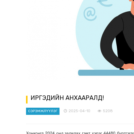
ИРГЭДИЙН АНХААРАЛД!
2025-04-10
5208
СЭРЭМЖЛҮҮЛЭГ
Хонконгд 2024 онд залилах гэмт хэрэг 44480 бүртгэгд