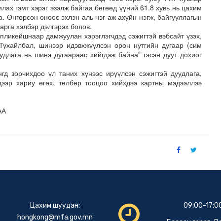
илах гэмт хэрэг эзэлж байгаа бөгөөд үүний 61.8 хувь нь цахим
а. Өнгөрсөн оноос эхлэн аль нэг аж ахуйн нэгж, байгууллагын
арга хэлбэр дэлгэрэх болов.
пликейшнаар дамжуулан хэрэглэгчдэд сэжигтэй вэбсайт үзэх,
 Тухайлбал, шинээр идэвхжүүлсэн орон нутгийн дугаар (сим
удлага нь шинэ дугаараас хийгдэж байна" гэсэн дуут дохиог
гд зорчихдоо үл таних хүнээс ирүүлсэн сэжигтэй дуудлага,
ээр хариу өгөх, төлбөр тооцоо хийхдээ картны мэдээллээ
АА
Цахим шуудан:
09:00-17:0
hongkong@mfa.gov.mn