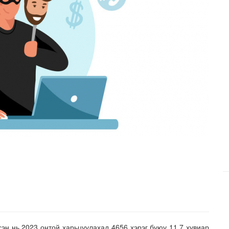
сэн нь 2023 онтой харьцуулахад 4656 хэрэг буюу 11.7 хувиар