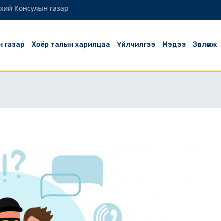
хий Консулын газар
н газар
Хоёр талын харилцаа
Үйлчилгээ
Мэдээ
Зөвлөмж