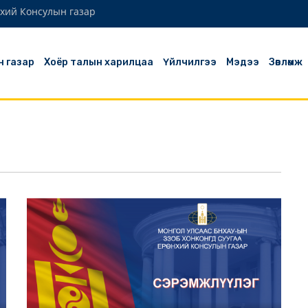
хий Консулын газар
н газар
Хоёр талын харилцаа
Үйлчилгээ
Мэдээ
Зөвлөмж