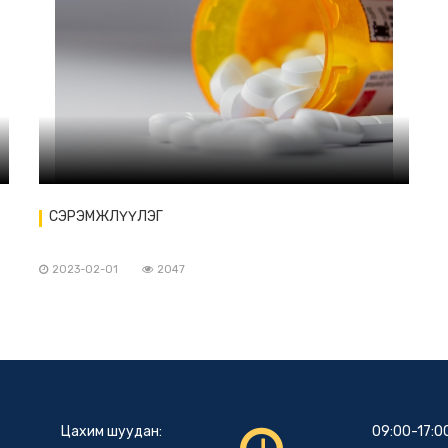
СЭРЭМЖЛҮҮЛЭГ
2023-02-01
2047
Цахим шуудан:
09:00-17:0