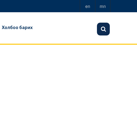
en
mn
Холбоо барих