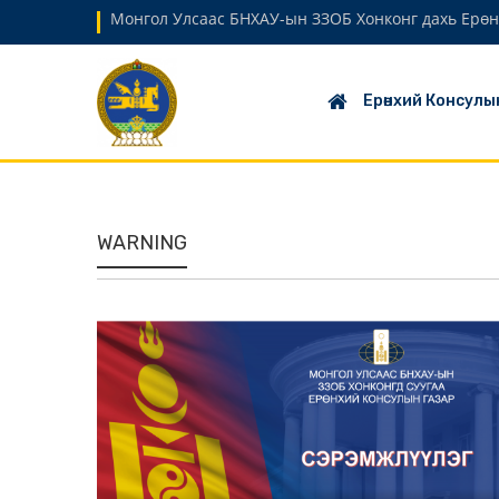
Монгол Улсаас БНХАУ-ын ЗЗОБ Хонконг дахь Ерөн
Ерөнхий Консулы
WARNING