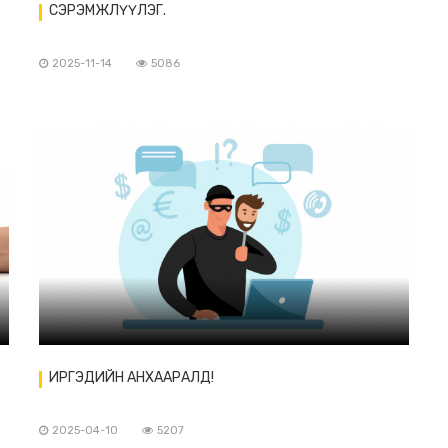
СЭРЭМЖЛҮҮЛЭГ.
2025-11-14
5086
ИРГЭДИЙН АНХААРАЛД!
2025-04-10
5207