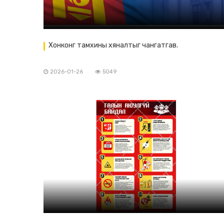
Хонконг тамхины хяналтыг чангатгав.
2026-01-26
5049