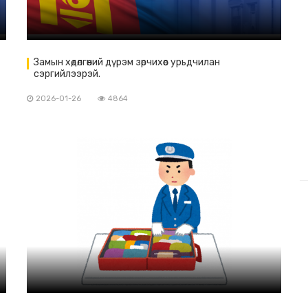
Замын хөдөлгөөний дүрэм зөрчихөөс урьдчилан
сэргийлээрэй.
2026-01-26
4864