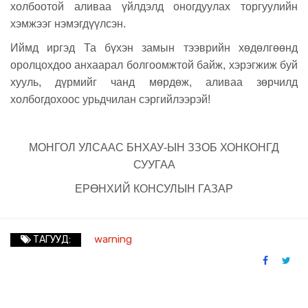
холбоотой аливаа үйлдэлд оногдуулах торгуулийн
хэмжээг нэмэгдүүлсэн.
Иймд иргэд Та бүхэн замын тээврийн хөдөлгөөнд
оролцохдоо анхаарал болгоомжтой байж, хэрэгжиж буй
хууль, дүрмийг чанд мөрдөж, аливаа зөрчилд
холбогдохоос урьдчилан сэргийлээрэй!
МОНГОЛ УЛСААС БНХАУ-ЫН ЗЗОБ ХОНКОНГД
СУУГАА
ЕРӨНХИЙ КОНСУЛЫН ГАЗАР
warning
ТАГУУД: