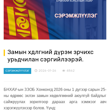
Замын хөдөлгөөний дүрэм зөрчихөөс
урьдчилан сэргийлээрэй.
2026-01-26
4862
СЭРЭМЖЛҮҮЛЭГ
БНХАУ-ын ЗЗОБ Хонконгд 2026 оны 1 дүгээр сарын 25-
ны өдрөөс эхлэн замын хөдөлгөөний аюулгүй байдлыг
сайжруулах зорилгоор дараах арга хэмжээг авч
хэрэгжүүлэхээр болов. Үүнд: