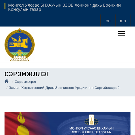
Монгол Улсаас БНХАУ-ын ЗЗОБ Хонконг дахь Ерөнхий
Консулын газар
en
mn
СЭРЭМЖЛҮҮЛЭГ
Сэрэмжлүүлэг
Замын Хөдөлгөөний Дүрэм Зөрчихөөс Урьдчилан Сэргийлээрэй.