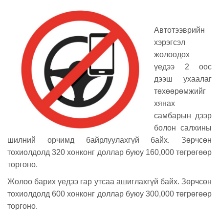
Автотээврийн
хэрэгсэл
жолоодох
үедээ 2 оос
дээш ухаалаг
төхөөрөмжийг
хянах
самбарын дээр
болон салхины
шилний орчимд байрлуулахгүй байх. Зөрчсөн
тохиолдолд 320 хонконг доллар буюу 160,000 төгрөгөөр
торгоно.
Жолоо барих үедээ гар утсаа ашиглахгүй байх. Зөрчсөн
тохиолдолд 600 хонконг доллар буюу 300,000 төгрөгөөр
торгоно.