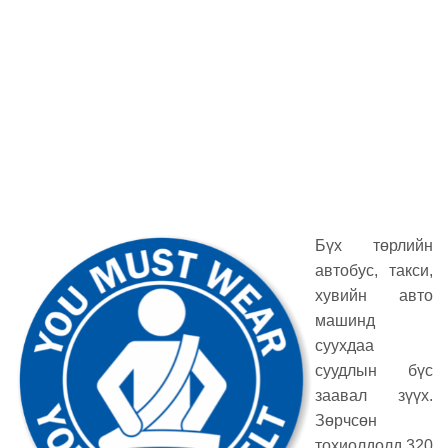
Бүх төрлийн
автобус, такси,
хувийн авто
машинд
суухдаа
суудлын бүс
заавал зүүх.
Зөрчсөн
тохиолдолд 320