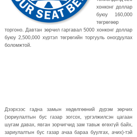
хонконг доллар
буюу 160,000
төгрөгөөр
торгоно. Давтан зөрчил гаргавал 5000 хонконг доллар
буюу 2,500,000 хүртэл төгрөгийн торгууль оногдуулах
боломжтой.
Дээрхээс гадна замын хөдөлгөөний дүрэм зөрчих
(зориулалтын бус газар зогсох, үргэлжилсэн цагаан
шугам давах, явган зорчигчид зам тавьж өгөхгүй байх,
зариулалтын бус газар ачаа бараа буулгах, ачих)-тэй